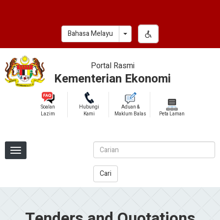
Skip
to
main
Toggle Dropdown
Bahasa Melayu
content
Portal Rasmi
Kementerian Ekonomi
Soalan
Hubungi
Aduan &
Lazim
Kami
Maklum Balas
Peta Laman
Cari
Tenders and Quotations