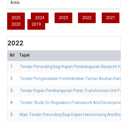
Arkib
2025
2024
2023
2022
2021
2020
2019
2022
Bil
Tajuk
1
Tender Perunding bagi Kajian Pembangunan Blueprint for Th
2
Tender Pengendalian Perkhidmatan Taman Asuhan Kanak-Ka
3
Tender Kajian Pembangunan Pelan Transformasi Unit Pera
4
Tender Study On Regulatory Framework And Development 
5
Iklan Tender Perunding Bagi Kajian Harmonising And Bridgi