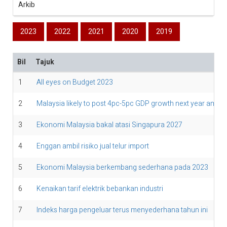
Arkib
2023
2022
2021
2020
2019
Bil
Tajuk
1
All eyes on Budget 2023
2
Malaysia likely to post 4pc-5pc GDP growth next year amid gl
3
Ekonomi Malaysia bakal atasi Singapura 2027
4
Enggan ambil risiko jual telur import
5
Ekonomi Malaysia berkembang sederhana pada 2023
6
Kenaikan tarif elektrik bebankan industri
7
Indeks harga pengeluar terus menyederhana tahun ini