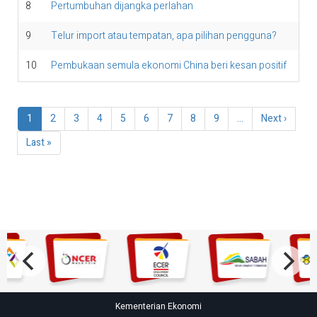
8
Pertumbuhan dijangka perlahan
9
Telur import atau tempatan, apa pilihan pengguna?
10
Pembukaan semula ekonomi China beri kesan positif
Pagination
Current
1
Page
2
Page
3
Page
4
Page
5
Page
6
Page
7
Page
8
Page
9
…
Next
Next ›
page
page
Last
Last »
page
Kementerian Ekonomi