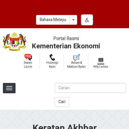
Skip
to
main
Toggle Dropdown
Bahasa Melayu
content
Portal Rasmi
Kementerian Ekonomi
Soalan
Hubungi
Aduan &
Lazim
Kami
Maklum Balas
Peta Laman
Cari
Keratan Akhbar