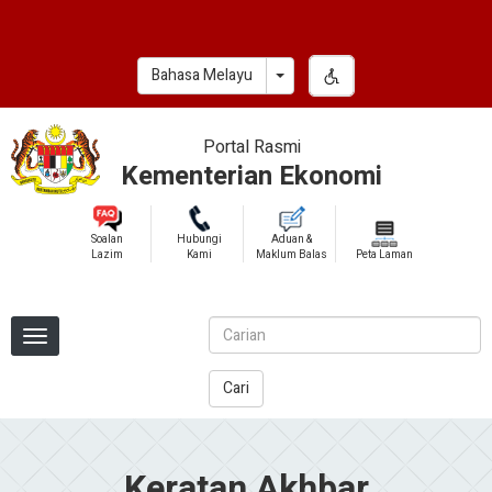
Skip
to
main
Toggle Dropdown
Bahasa Melayu
content
Portal Rasmi
Kementerian Ekonomi
Soalan
Hubungi
Aduan &
Lazim
Kami
Maklum Balas
Peta Laman
Cari
Keratan Akhbar