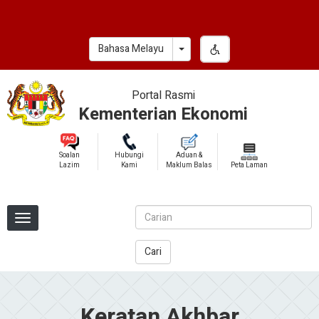
Skip
to
main
Toggle Dropdown
Bahasa Melayu
content
Portal Rasmi
Kementerian Ekonomi
Soalan
Hubungi
Aduan &
Lazim
Kami
Maklum Balas
Peta Laman
Cari
Keratan Akhbar