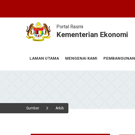
Skip
to
main
content
Portal Rasmi
Kementerian Ekonomi
MENGENAI KAMI
PEMBANGUNAN
LAMAN UTAMA
Sumber
Arkib