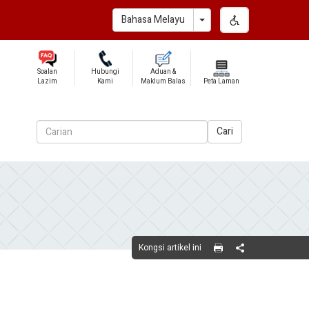
Toggle Dropdown
Bahasa Melayu
Soalan
Hubungi
Aduan &
Lazim
Kami
Maklum Balas
Peta Laman
Cari
Kongsi artikel ini
Share