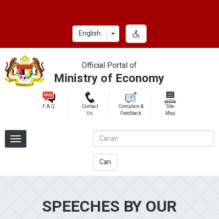
Skip
to
main
Toggle Dropdown
English
content
Official Portal of
Ministry of Economy
F.A.Q
Contact
Complain &
Site
Us
Feedback
Map
Cari
SPEECHES BY OUR