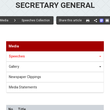
SECRETARY GENERAL
Mas
Share this article
Media
Speeches Collection
Share
Media
Speeches
Gallery
Newspaper Clippings
Media Statements
No.
Title