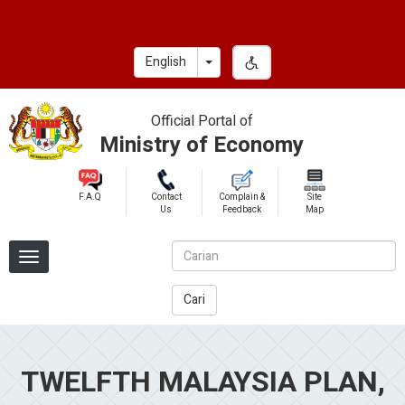
Skip
to
main
Toggle Dropdown
English
content
Official Portal of
Ministry of Economy
F.A.Q
Contact
Complain &
Site
Us
Feedback
Map
Cari
TWELFTH MALAYSIA PLAN,