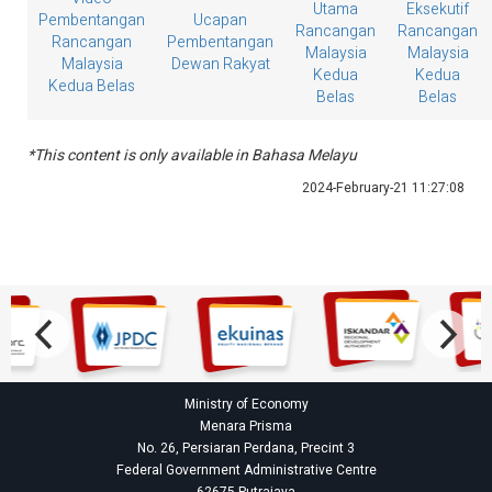
Utama
Eksekutif
Pembentangan
Ucapan
Rancangan
Rancangan
Rancangan
Pembentangan
Malaysia
Malaysia
Malaysia
Dewan Rakyat
Kedua
Kedua
Kedua Belas
Belas
Belas
*This content is only available in Bahasa Melayu
2024-February-21 11:27:08
Ministry of Economy
Menara Prisma
No. 26, Persiaran Perdana, Precint 3
Federal Government Administrative Centre