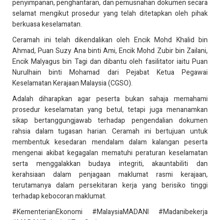
penyimpanan, penghantaran, dan pemusnahan dokumen secara
selamat mengikut prosedur yang telah ditetapkan oleh pihak
berkuasa keselamatan.
Ceramah ini telah dikendalikan oleh Encik Mohd Khalid bin
Ahmad, Puan Suzy Ana binti Ami, Encik Mohd Zubir bin Zailani,
Encik Malyagus bin Tagi dan dibantu oleh fasilitator iaitu Puan
Nurulhain binti Mohamad dari Pejabat Ketua Pegawai
Keselamatan Kerajaan Malaysia (CGSO).
Adalah diharapkan agar peserta bukan sahaja memahami
prosedur keselamatan yang betul, tetapi juga menanamkan
sikap bertanggungjawab terhadap pengendalian dokumen
rahsia dalam tugasan harian. Ceramah ini bertujuan untuk
membentuk kesedaran mendalam dalam kalangan peserta
mengenai akibat kegagalan mematuhi peraturan keselamatan
serta menggalakkan budaya integriti, akauntabiliti dan
kerahsiaan dalam penjagaan maklumat rasmi kerajaan,
terutamanya dalam persekitaran kerja yang berisiko tinggi
terhadap kebocoran maklumat.
#KementerianEkonomi #MalaysiaMADANI #Madanibekerja