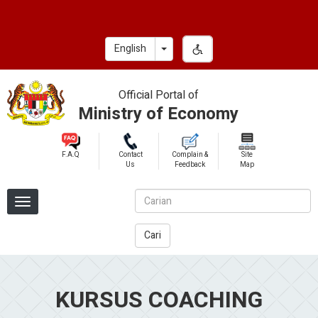
Skip
to
main
Toggle Dropdown
English
content
Official Portal of
Ministry of Economy
F.A.Q
Contact
Complain &
Site
Us
Feedback
Map
Cari
KURSUS COACHING