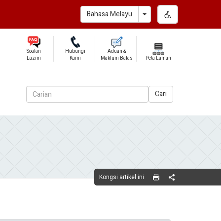
Toggle Dropdown
Bahasa Melayu
Soalan
Hubungi
Aduan &
Lazim
Kami
Maklum Balas
Peta Laman
Cari
Kongsi artikel ini
Share