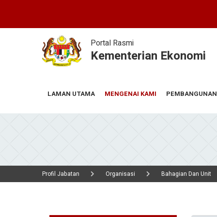
Skip
to
main
content
Portal Rasmi
Kementerian Ekonomi
MENGENAI KAMI
PEMBANGUNAN
LAMAN UTAMA
Profil Jabatan
Organisasi
Bahagian Dan Unit