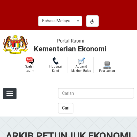
Skip
to
main
Toggle Dropdown
Bahasa Melayu
content
Portal Rasmi
Kementerian Ekonomi
Soalan
Hubungi
Aduan &
Lazim
Kami
Maklum Balas
Peta Laman
Cari
ARKIB PETUNJUK EKONOMI