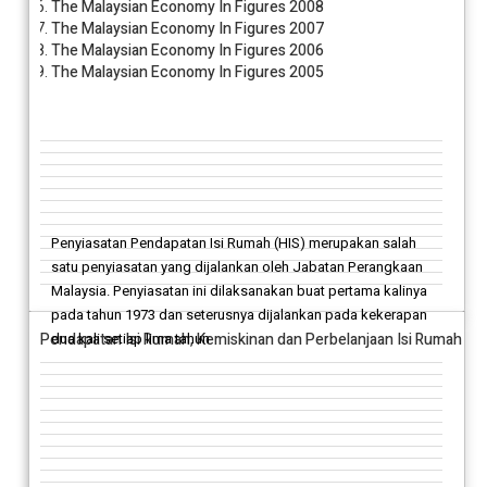
The Malaysian Economy In Figures 2008
The Malaysian Economy In Figures 2007
The Malaysian Economy In Figures 2006
The Malaysian Economy In Figures 2005
Penyiasatan Pendapatan Isi Rumah (HIS) merupakan salah
satu penyiasatan yang dijalankan oleh Jabatan Perangkaan
Malaysia. Penyiasatan ini dilaksanakan buat pertama kalinya
pada tahun 1973 dan seterusnya dijalankan pada kekerapan
Pendapatan Isi Rumah, Kemiskinan dan Perbelanjaan Isi Rumah
dua kali setiap lima tahun