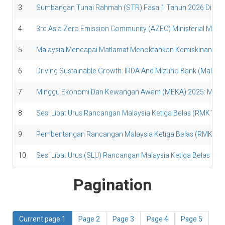
3
Sumbangan Tunai Rahmah (STR) Fasa 1 Tahun 2026 Disalur
4
3rd Asia Zero Emission Community (AZEC) Ministerial Meeti
5
Malaysia Mencapai Matlamat Menoktahkan Kemiskinan Tega
6
Driving Sustainable Growth: IRDA And Mizuho Bank (Malaysi
7
Minggu Ekonomi Dan Kewangan Awam (MEKA) 2025: Mempe
8
Sesi Libat Urus Rancangan Malaysia Ketiga Belas (RMK13) 
9
Pembentangan Rancangan Malaysia Ketiga Belas (RMK13
10
Sesi Libat Urus (SLU) Rancangan Malaysia Ketiga Belas (R
Pagination
Current page
1
Page
2
Page
3
Page
4
Page
5