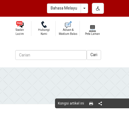
Toggle Dropdown
Bahasa Melayu
Soalan
Hubungi
Aduan &
Lazim
Kami
Maklum Balas
Peta Laman
Cari
Kongsi artikel ini
Share