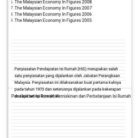
The Malaysian Economy In Figures 2008
The Malaysian Economy In Figures 2007
The Malaysian Economy In Figures 2006
The Malaysian Economy In Figures 2005
Penyiasatan Pendapatan Isi Rumah (HIS) merupakan salah
satu penyiasatan yang dijalankan oleh Jabatan Perangkaan
Malaysia. Penyiasatan ini dilaksanakan buat pertama kalinya
pada tahun 1973 dan seterusnya dijalankan pada kekerapan
Pendapatan Isi Rumah, Kemiskinan dan Perbelanjaan Isi Rumah
dua kali setiap lima tahun