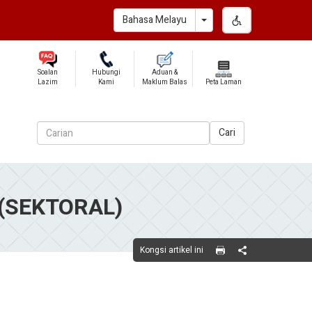
Toggle Dropdown
Bahasa Melayu
Soalan
Hubungi
Aduan &
Lazim
Kami
Maklum Balas
Peta Laman
Cari
(SEKTORAL)
Kongsi artikel ini
Share