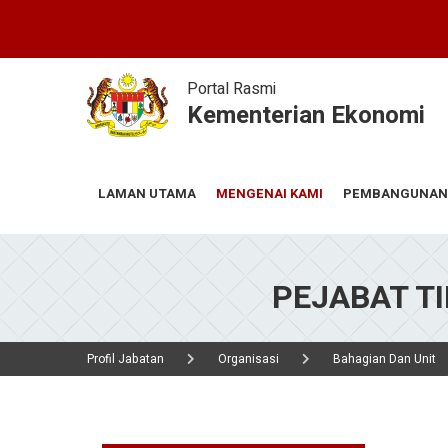
Skip
to
main
content
Portal Rasmi
Kementerian Ekonomi
MENGENAI KAMI
PEMBANGUNAN
LAMAN UTAMA
PEJABAT T
Profil Jabatan
Organisasi
Bahagian Dan Unit