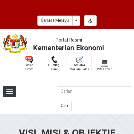
Skip
to
main
Toggle Dropdown
Bahasa Melayu
content
Portal Rasmi
Kementerian Ekonomi
Soalan
Hubungi
Aduan &
Lazim
Kami
Maklum Balas
Peta Laman
Cari
VISI, MISI & OBJEKTIF