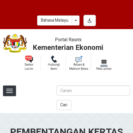
Skip
to
main
Toggle Dropdown
Bahasa Melayu
content
Portal Rasmi
Kementerian Ekonomi
Soalan
Hubungi
Aduan &
Lazim
Kami
Maklum Balas
Peta Laman
Cari
PEMBENTANGAN KERTAS