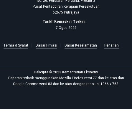
No. 26, Persiaran Perdana, Presint 3
Pusat Pentadbiran Kerajaan Persekutuan
62675 Putrajaya
Tarikh Kemaskini Terkini
7 Ogos 2026
Terma & Syarat
Dasar Privasi
Dasar Keselamatan
Penafian
Hakcipta © 2023 Kementerian Ekonomi
Paparan terbaik menggunakan Mozilla Firefox versi 77 dan ke atas dan
Google Chrome versi 83 dan ke atas dengan resolusi 1366 x 768.