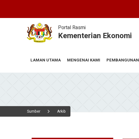
Skip
to
main
content
Portal Rasmi
Kementerian Ekonomi
MENGENAI KAMI
PEMBANGUNAN
LAMAN UTAMA
Sumber
Arkib