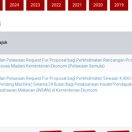
2024
2023
2022
2021
2020
2019
3
ajuk
klan Pelawaan Request For Proposal bagi Perkhidmatan Rancangan Pro
novasi Madani Kementerian Ekonomi (Pelawaan Semula)
klan Pelawaan Request For Proposal bagi Perkhidmatan Sewaan 4,900 Un
Vending Machine) Selama 24 Bulan Bagi Pelaksanaan Inisiatif Pendapatan
sahawan Makanan (INSAN) di Kementerian Ekonomi