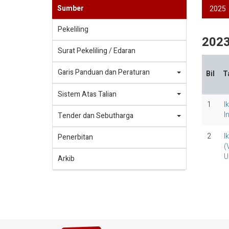
Sumber
2025
Pekeliling
202
Surat Pekeliling / Edaran
Garis Panduan dan Peraturan
Bil
T
Sistem Atas Talian
1
I
I
Tender dan Sebutharga
2
I
Penerbitan
(
U
Arkib