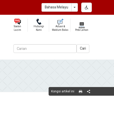
Toggle Dropdown
Bahasa Melayu
Soalan
Hubungi
Aduan &
Lazim
Kami
Maklum Balas
Peta Laman
Cari
Kongsi artikel ini
Share