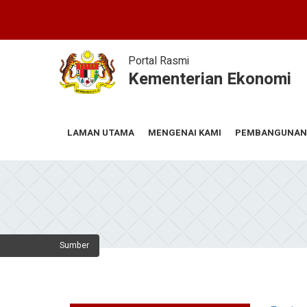
Skip
to
main
content
Portal Rasmi
Kementerian Ekonomi
MENGENAI KAMI
PEMBANGUNAN
LAMAN UTAMA
Sumber