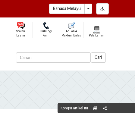
Toggle Dropdown
Bahasa Melayu
Soalan
Hubungi
Aduan &
Lazim
Kami
Maklum Balas
Peta Laman
Cari
Kongsi artikel ini
Share