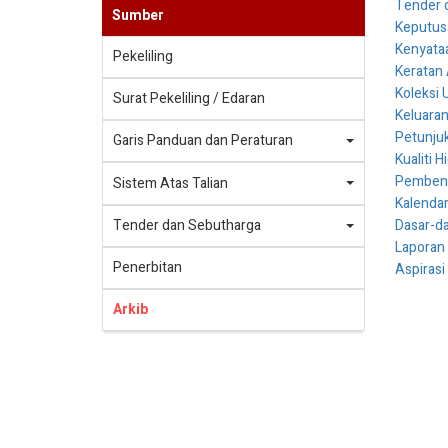
Tender 
Sumber
Keputus
Kenyata
Pekeliling
Keratan
Koleksi 
Surat Pekeliling / Edaran
Keluara
Petunjuk
Garis Panduan dan Peraturan
Kualiti 
Pembenta
Sistem Atas Talian
Kalendar 
Tender dan Sebutharga
Dasar-d
Laporan
Penerbitan
Aspirasi
Arkib