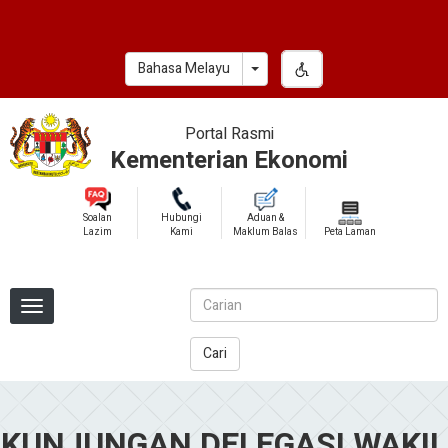
Skip
to
main
Toggle Dropdown
Bahasa Melayu
content
Portal Rasmi
Kementerian Ekonomi
Soalan
Hubungi
Aduan &
Lazim
Kami
Maklum Balas
Peta Laman
Cari
KUNJUNGAN DELEGASI WAKIL