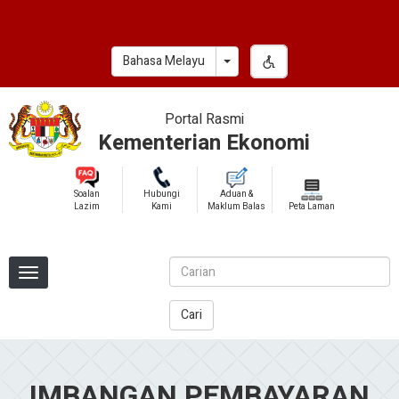
Skip
to
main
Toggle Dropdown
Bahasa Melayu
content
Portal Rasmi
Kementerian Ekonomi
Soalan
Hubungi
Aduan &
Lazim
Kami
Maklum Balas
Peta Laman
Cari
IMBANGAN PEMBAYARAN