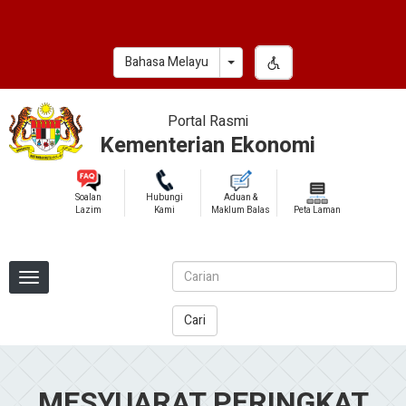
Skip
to
main
Toggle Dropdown
Bahasa Melayu
content
Portal Rasmi
Kementerian Ekonomi
Soalan
Hubungi
Aduan &
Lazim
Kami
Maklum Balas
Peta Laman
Cari
MESYUARAT PERINGKAT