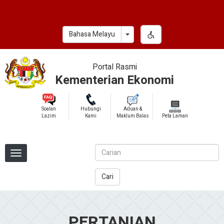
Skip
to
main
Toggle Dropdown
Bahasa Melayu
content
Portal Rasmi
Kementerian Ekonomi
Soalan
Hubungi
Aduan &
Lazim
Kami
Maklum Balas
Peta Laman
Cari
PERTANIAN