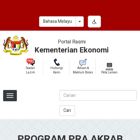
Skip
to
main
Toggle Dropdown
Bahasa Melayu
content
Portal Rasmi
Kementerian Ekonomi
Soalan
Hubungi
Aduan &
Lazim
Kami
Maklum Balas
Peta Laman
Cari
PROGRAM PRA AKRAB