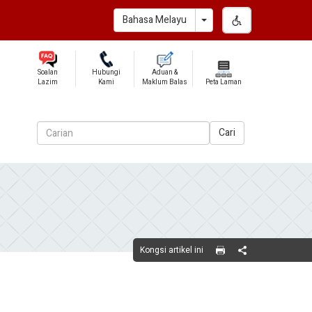
Toggle Dropdown
Bahasa Melayu
Soalan
Hubungi
Aduan &
Lazim
Kami
Maklum Balas
Peta Laman
Cari
Kongsi artikel ini
Share