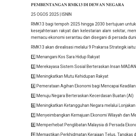
𝐏𝐄𝐌𝐁𝐄𝐍𝐓𝐀𝐍𝐆𝐀𝐍 𝐑𝐌𝐊𝟏𝟑 𝐃𝐈 𝐃𝐄𝐖𝐀𝐍 𝐍𝐄𝐆𝐀𝐑𝐀
25 OGOS 2025 | ISNIN
RMK13 bagi tempoh 2025 hingga 2030 bertujuan untuk
kesejahteraan rakyat dan kelestarian alam sekitar, 
memacu ekonomi serantau dan disegani di persada duni
RMK13 akan direalisasi melalui 9 Prakarsa Strategik iaitu
1️⃣ Menangani Kos Sara Hidup Rakyat
2️⃣ Merekayasa Sistem Sosial Berteraskan Insan MADAN
3️⃣ Meningkatkan Mutu Kehidupan Rakyat
4️⃣ Pemerataan Agihan Ekonomi bagi Mencapai Keadila
5️⃣ Menuju Negara Berteraskan Kecerdasan Buatan (AI)
6️⃣ Meningkatkan Ketangguhan Negara melalui Lonjakan
7️⃣ Menyeimbangkan Kemajuan Ekonomi Wilayah dan
8️⃣ Memperhebat Penglibatan Malaysia di Persada Ekon
9️⃣ Memastikan Perkhidmatan Kerajaan Telus, Tangkas