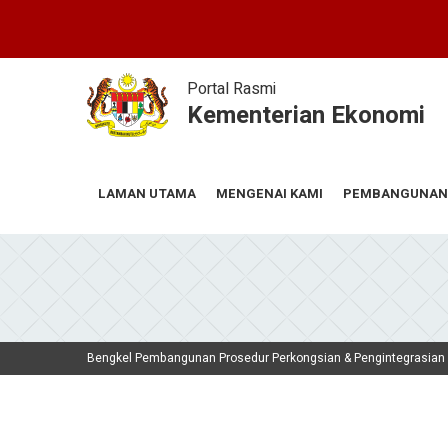
Skip
to
main
content
Portal Rasmi
Kementerian Ekonomi
MENGENAI KAMI
PEMBANGUNAN
LAMAN UTAMA
Bengkel Pembangunan Prosedur Perkongsian & Pengintegrasian