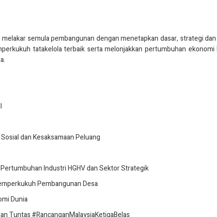
 melakar semula pembangunan dengan menetapkan dasar, strategi dan i
memperkukuh tatakelola terbaik serta melonjakkan pertumbuhan ekonomi
a.
:
I
n Sosial dan Kesaksamaan Peluang
 Pertumbuhan Industri HGHV dan Sektor Strategik
 Memperkukuh Pembangunan Desa
omi Dunia
 dan Tuntas #RancanganMalaysiaKetigaBelas