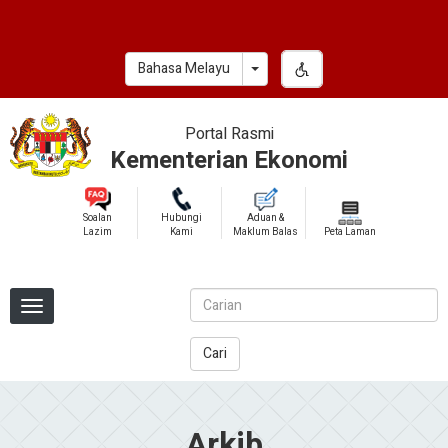
Skip
to
main
Toggle Dropdown
Bahasa Melayu
content
Portal Rasmi
Kementerian Ekonomi
Soalan
Hubungi
Aduan &
Lazim
Kami
Maklum Balas
Peta Laman
Cari
Arkib