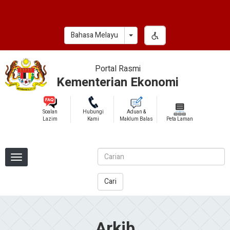
Skip
to
main
Toggle Dropdown
Bahasa Melayu
content
Portal Rasmi
Kementerian Ekonomi
Soalan
Hubungi
Aduan &
Lazim
Kami
Maklum Balas
Peta Laman
Cari
Arkib