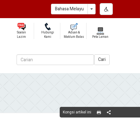
Toggle Dropdown
Bahasa Melayu
Soalan
Hubungi
Aduan &
Lazim
Kami
Maklum Balas
Peta Laman
Cari
Kongsi artikel ini
Share