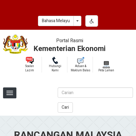
Skip
to
main
Toggle Dropdown
Bahasa Melayu
content
Portal Rasmi
Kementerian Ekonomi
Soalan
Hubungi
Aduan &
Lazim
Kami
Maklum Balas
Peta Laman
Cari
RANCANGAN MALAYSIA