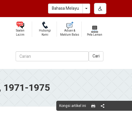
Toggle Dropdown
Bahasa Melayu
Soalan
Hubungi
Aduan &
Lazim
Kami
Maklum Balas
Peta Laman
Cari
 1971-1975
Kongsi artikel ini
Share