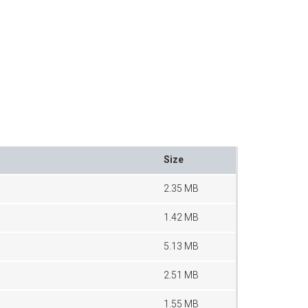
Size
2.35 MB
1.42 MB
5.13 MB
2.51 MB
1.55 MB