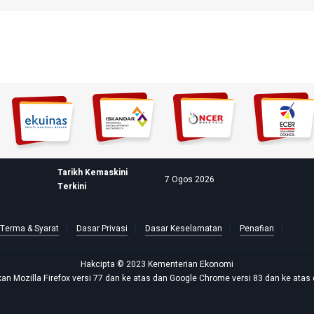
Tarikh Kemaskini
7 Ogos 2026
Terkini
Terma & Syarat
Dasar Privasi
Dasar Keselamatan
Penafian
Hakcipta © 2023 Kementerian Ekonomi
n Mozilla Firefox versi 77 dan ke atas dan Google Chrome versi 83 dan ke atas 