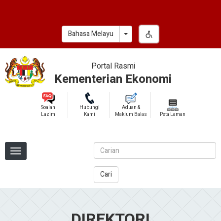
Skip
to
main
Toggle Dropdown
Bahasa Melayu
content
Portal Rasmi
Kementerian Ekonomi
Soalan
Hubungi
Aduan &
Lazim
Kami
Maklum Balas
Peta Laman
Cari
DIREKTORI