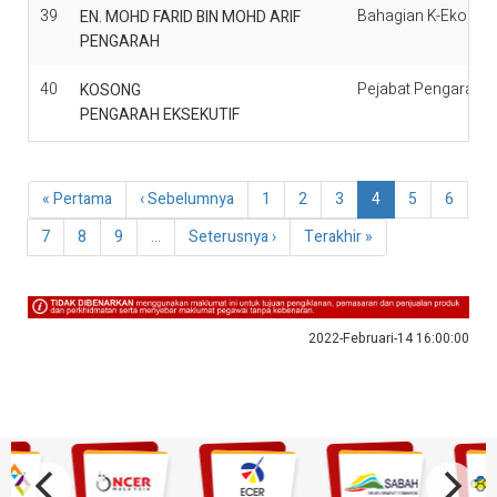
39
Bahagian K-Ekonom
EN. MOHD FARID BIN MOHD ARIF
PENGARAH
40
Pejabat Pengarah E
KOSONG
PENGARAH EKSEKUTIF
Pagination
First
« Pertama
Previous
‹ Sebelumnya
Page
1
Page
2
Page
3
Current
4
Page
5
Page
6
page
page
page
Page
7
Page
8
Page
9
…
Next
Seterusnya ›
Last
Terakhir »
page
page
2022-Februari-14 16:00:00