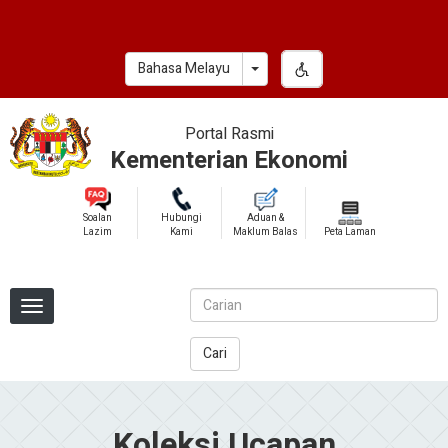
Skip
to
main
Toggle Dropdown
Bahasa Melayu
content
Portal Rasmi
Kementerian Ekonomi
Soalan
Hubungi
Aduan &
Lazim
Kami
Maklum Balas
Peta Laman
Cari
Koleksi Ucapan