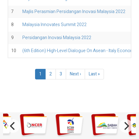
7
Majlis Perasmian Persidangan Inovasi Malaysia 2022
8
Malaysia Innovates Summit 2022
9
Persidangan Inovasi Malaysia 2022
10
(6th Edition) High-Level Dialogue On Asean - Italy Economic
Pagination
Current
1
Page
2
Page
3
Next
Next ›
Last
Last »
page
page
page