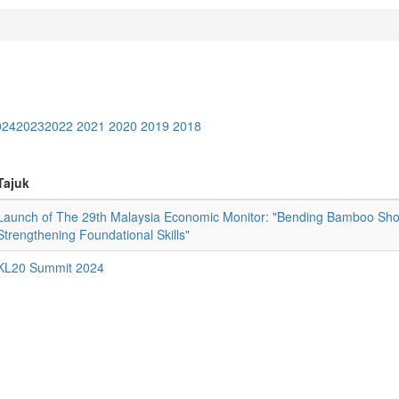
024
2023
2022
2021
2020
2019
2018
Tajuk
Launch of The 29th Malaysia Economic Monitor: "Bending Bamboo Sho
Strengthening Foundational Skills"
KL20 Summit 2024