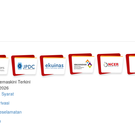
emaskini Terkini
2026
 Syarat
ivasi
eselamatan
n