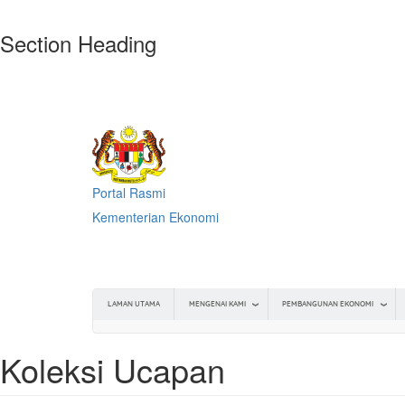
Skip
Section Heading
to
main
content
Portal Rasmi
Kementerian Ekonomi
MENGENAI KAMI
PEMBANGUNAN EKONOMI
LAMAN UTAMA
Koleksi Ucapan